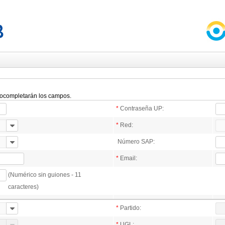
utocompletarán los campos.
*
Contraseña UP:
*
Red:
Número SAP:
*
Email:
(Numérico sin guiones - 11
caracteres)
*
Partido:
*
UGL: